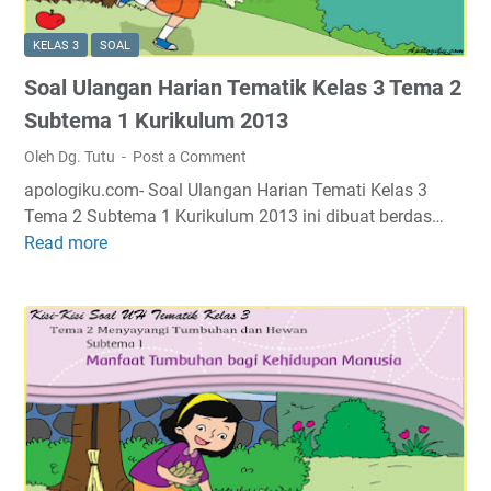
a
T
l
l
e
u
KELAS 3
SOAL
U
m
m
Soal Ulangan Harian Tematik Kelas 3 Tema 2
l
a
2
a
2
Subtema 1 Kurikulum 2013
0
n
S
1
Oleh Dg. Tutu
Post a Comment
g
u
3
apologiku.com- Soal Ulangan Harian Temati Kelas 3
a
b
Tema 2 Subtema 1 Kurikulum 2013 ini dibuat berdas…
n
t
Read more
S
H
e
o
a
m
a
r
a
l
i
2
U
a
K
l
n
u
a
T
r
n
e
i
g
m
k
a
a
u