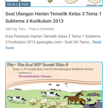
a
3
t
KELAS 3
SOAL
l
T
e
Soal Ulangan Harian Tematik Kelas 3 Tema 1
U
e
m
l
m
Subtema 3 Kurikulum 2013
a
a
a
1
Oleh Dg. Tutu
Post a Comment
n
1
K
Soal Penilaian Harian Tematik Kelas 3 Tema 1 Subtema
g
S
u
3 Kurikulum 2013 apologiku.com - Soal UH Tema…
Read
S
a
u
r
more
o
n
b
i
a
H
t
k
l
a
e
u
U
r
m
l
l
i
a
u
a
a
4
m
n
n
K
2
g
T
u
0
a
e
r
1
n
m
i
3
H
a
k