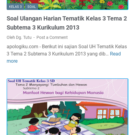
l
T
a
KELAS 3
SOAL
U
e
4
Soal Ulangan Harian Tematik Kelas 3 Tema 2
l
m
K
a
a
Subtema 3 Kurikulum 2013
u
n
2
r
Oleh Dg. Tutu
Post a Comment
g
S
i
apologiku.com - Berikut ini sajian Soal UH Tematik Kelas
a
u
k
3 Tema 2 Subtema 3 Kurikulum 2013 yang dib…
Read
S
n
b
u
more
o
H
t
l
a
a
e
u
l
r
m
m
U
i
a
2
l
a
4
0
a
n
K
1
n
T
u
3
g
e
r
a
m
i
n
a
k
H
t