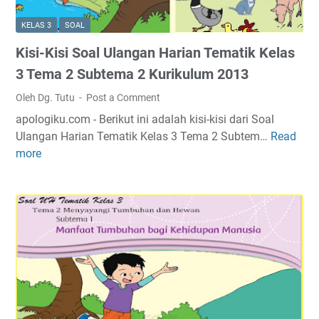
H
T
m
a
e
a
KELAS 3
SOAL
r
m
3
Kisi-Kisi Soal Ulangan Harian Tematik Kelas
i
a
K
a
2
3 Tema 2 Subtema 2 Kurikulum 2013
u
n
S
r
Oleh Dg. Tutu
Post a Comment
T
u
i
apologiku.com - Berikut ini adalah kisi-kisi dari Soal
e
b
k
Ulangan Harian Tematik Kelas 3 Tema 2 Subtem…
Read
K
m
t
u
more
i
a
e
l
s
t
m
u
i
i
a
m
-
k
3
2
K
K
K
0
i
e
u
1
s
l
r
3
i
a
i
S
s
k
o
3
u