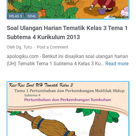
e
o
3
m
a
T
a
KELAS 3
SOAL
l
e
2
Soal Ulangan Harian Tematik Kelas 3 Tema 1
U
m
K
l
a
Subtema 4 Kurikulum 2013
u
a
2
r
Oleh Dg. Tutu
Post a Comment
n
S
i
apologiku.com - Berikut ini disajikan soal ulangan harian
g
u
k
(UH) Tematik Tema 1 Subtema 4 Kelas 3 Ku…
Read more
S
a
b
u
o
n
t
l
a
H
e
u
l
a
m
m
U
r
a
2
l
i
1
0
a
a
K
1
n
n
u
3
g
T
r
a
e
i