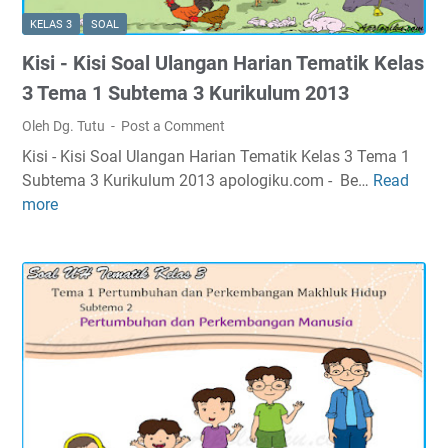
a
t
u
KELAS 3
SOAL
r
i
l
Kisi - Kisi Soal Ulangan Harian Tematik Kelas
i
k
u
a
K
3 Tema 1 Subtema 3 Kurikulum 2013
m
n
e
2
Oleh Dg. Tutu
Post a Comment
T
l
0
Kisi - Kisi Soal Ulangan Harian Tematik Kelas 3 Tema 1
e
a
1
Subtema 3 Kurikulum 2013 apologiku.com - Be…
Read
K
m
s
3
more
i
a
3
s
t
T
i
i
e
-
k
m
K
K
a
i
e
1
s
l
S
i
a
u
S
s
b
o
3
t
a