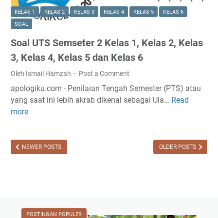
n
a
u
KELAS 1
KELAS 2
KELAS 3
KELAS 4
KELAS 5
KELAS 6
H
t
l
SOAL
a
i
u
Soal UTS Semseter 2 Kelas 1, Kelas 2, Kelas
r
k
m
i
K
3, Kelas 4, Kelas 5 dan Kelas 6
2
a
e
0
Oleh Ismail Hamzah
Post a Comment
n
l
1
apologiku.com - Penilaian Tengah Semester (PTS) atau
T
a
3
yang saat ini lebih akrab dikenal sebagai Ula…
Read
S
e
s
more
o
m
3
a
a
T
l
t
e
U
NEWER POSTS
OLDER POSTS
i
m
T
k
a
S
K
1
S
e
S
e
l
u
m
a
b
POSTINGAN POPULER
s