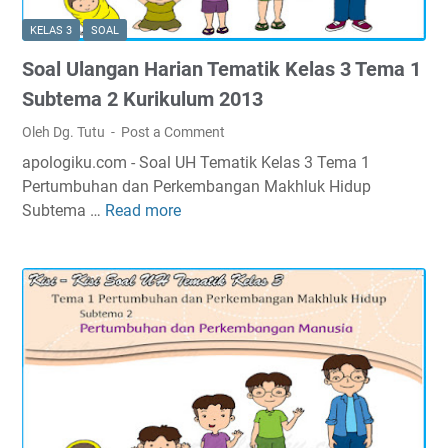
T
e
l
e
m
KELAS 3
SOAL
U
m
a
Soal Ulangan Harian Tematik Kelas 3 Tema 1
l
a
4
a
1
Subtema 2 Kurikulum 2013
K
n
S
u
Oleh Dg. Tutu
Post a Comment
g
u
r
apologiku.com - Soal UH Tematik Kelas 3 Tema 1
a
b
i
Pertumbuhan dan Perkembangan Makhluk Hidup
n
t
k
Subtema …
Read more
S
H
e
u
o
a
m
l
a
r
a
u
l
i
3
m
U
a
K
2
l
n
u
0
a
T
r
1
n
e
i
3
g
m
k
a
a
u