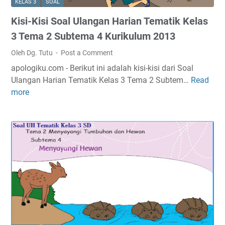
KELAS 3
SOAL
Kisi-Kisi Soal Ulangan Harian Tematik Kelas
3 Tema 2 Subtema 4 Kurikulum 2013
Oleh Dg. Tutu
Post a Comment
apologiku.com - Berikut ini adalah kisi-kisi dari Soal
Ulangan Harian Tematik Kelas 3 Tema 2 Subtem…
Read
K
more
i
s
i
-
K
i
s
i
S
o
a