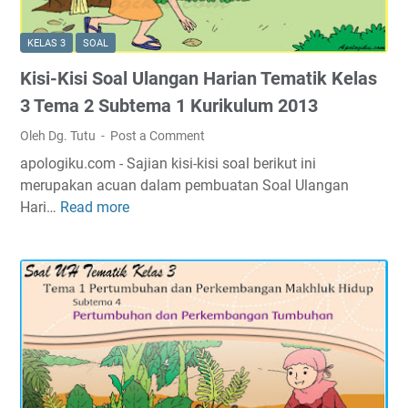
n
t
l
H
i
u
KELAS 3
SOAL
a
k
m
Kisi-Kisi Soal Ulangan Harian Tematik Kelas
r
K
2
i
e
3 Tema 2 Subtema 1 Kurikulum 2013
0
a
l
1
Oleh Dg. Tutu
Post a Comment
n
a
3
apologiku.com - Sajian kisi-kisi soal berikut ini
T
s
merupakan acuan dalam pembuatan Soal Ulangan
e
3
Hari…
Read more
K
m
T
i
a
e
s
t
m
i
i
a
-
k
2
K
K
S
i
e
u
s
l
b
i
a
t
S
s