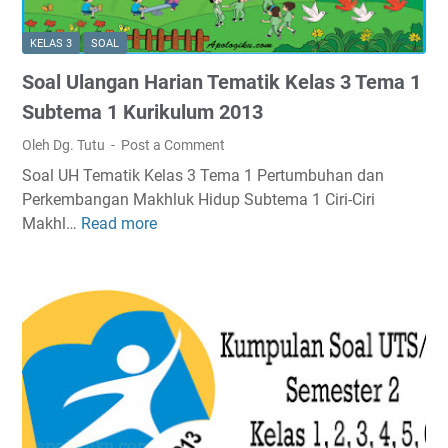
o
3
m
a
T
a
KELAS 3
SOAL
l
e
3
Soal Ulangan Harian Tematik Kelas 3 Tema 1
U
m
K
l
a
Subtema 1 Kurikulum 2013
u
a
1
r
Oleh Dg. Tutu
Post a Comment
n
S
i
Soal UH Tematik Kelas 3 Tema 1 Pertumbuhan dan
g
u
k
Perkembangan Makhluk Hidup Subtema 1 Ciri-Ciri
a
b
u
Makhl…
Read more
S
n
t
l
o
H
e
u
a
a
m
m
l
r
a
2
U
i
2
0
l
a
K
1
a
n
u
3
n
T
r
g
e
i
a
m
k