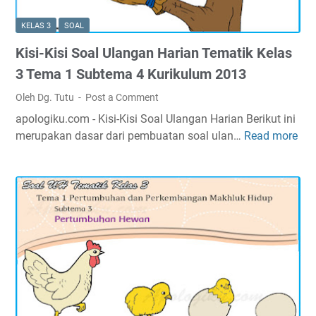
n
m
k
H
a
u
KELAS 3
SOAL
a
t
l
Kisi-Kisi Soal Ulangan Harian Tematik Kelas
r
i
u
i
k
3 Tema 1 Subtema 4 Kurikulum 2013
m
a
K
2
Oleh Dg. Tutu
Post a Comment
n
e
0
apologiku.com - Kisi-Kisi Soal Ulangan Harian Berikut ini
T
l
1
merupakan dasar dari pembuatan soal ulan…
Read more
K
e
a
3
i
m
s
s
a
3
i
t
T
-
i
e
K
k
m
i
K
a
s
e
2
i
l
S
S
a
u
o
s
b