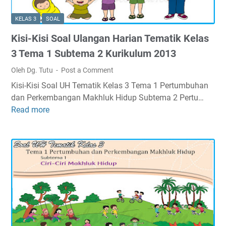
n
t
l
H
i
u
KELAS 3
SOAL
a
k
m
Kisi-Kisi Soal Ulangan Harian Tematik Kelas
r
K
2
i
e
3 Tema 1 Subtema 2 Kurikulum 2013
0
a
l
1
Oleh Dg. Tutu
Post a Comment
n
a
3
Kisi-Kisi Soal UH Tematik Kelas 3 Tema 1 Pertumbuhan
T
s
dan Perkembangan Makhluk Hidup Subtema 2 Pertu…
e
3
Read more
K
m
T
i
a
e
s
t
m
i
i
a
-
k
1
K
K
S
i
e
u
s
l
b
i
a
t
S
s
e