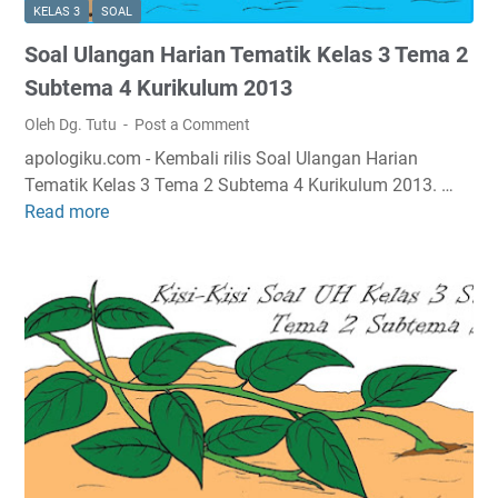
l
KELAS 3
SOAL
U
Soal Ulangan Harian Tematik Kelas 3 Tema 2
l
a
Subtema 4 Kurikulum 2013
n
Oleh Dg. Tutu
Post a Comment
g
apologiku.com - Kembali rilis Soal Ulangan Harian
a
Tematik Kelas 3 Tema 2 Subtema 4 Kurikulum 2013. …
n
Read more
S
H
o
a
a
r
l
i
U
a
l
n
a
T
n
e
g
m
a
a
n
t