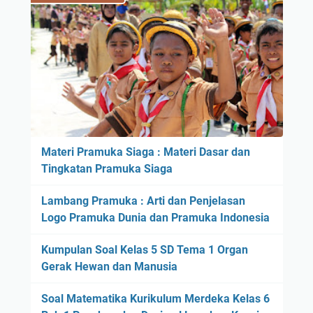
s
t
e
3
e
t
T
m
e
e
a
r
m
2
2
a
K
K
1
u
e
S
r
l
u
i
a
b
Materi Pramuka Siaga : Materi Dasar dan
k
s
t
Tingkatan Pramuka Siaga
u
1
e
l
,
Lambang Pramuka : Arti dan Penjelasan
m
u
K
Logo Pramuka Dunia dan Pramuka Indonesia
a
m
e
1
2
Kumpulan Soal Kelas 5 SD Tema 1 Organ
l
K
0
Gerak Hewan dan Manusia
a
u
1
s
r
3
Soal Matematika Kurikulum Merdeka Kelas 6
2
i