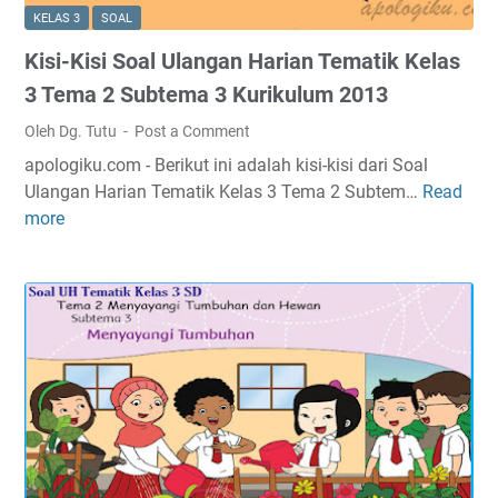
H
i
KELAS 3
SOAL
a
k
Kisi-Kisi Soal Ulangan Harian Tematik Kelas
r
K
i
e
3 Tema 2 Subtema 3 Kurikulum 2013
a
l
Oleh Dg. Tutu
Post a Comment
n
a
apologiku.com - Berikut ini adalah kisi-kisi dari Soal
T
s
Ulangan Harian Tematik Kelas 3 Tema 2 Subtem…
Read
K
e
3
more
i
m
T
s
a
e
i
t
m
-
i
a
K
k
2
i
K
S
s
e
u
i
l
b
S
a
t
o
s
e
a
3
m