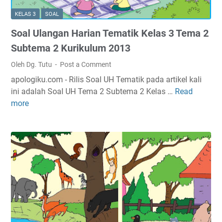
u
a
i
l
KELAS 3
SOAL
r
k
u
Soal Ulangan Harian Tematik Kelas 3 Tema 2
i
K
m
a
e
Subtema 2 Kurikulum 2013
2
n
l
0
Oleh Dg. Tutu
Post a Comment
T
a
1
apologiku.com - Rilis Soal UH Tematik pada artikel kali
e
s
3
ini adalah Soal UH Tema 2 Subtema 2 Kelas …
Read
S
m
3
more
o
a
T
a
t
e
l
i
m
U
k
a
l
K
2
a
e
S
n
l
u
g
a
b
a
s
t
n
3
e