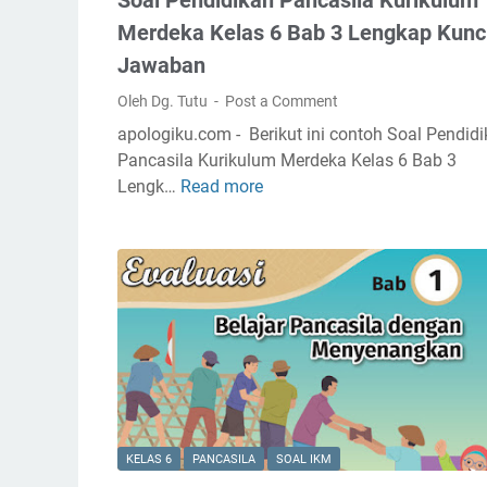
a
a
a
r
b
Merdeka Kelas 6 Bab 3 Lengkap Kunc
n
i
a
c
Jawaban
a
n
a
Oleh Dg. Tutu
Post a Comment
n
s
I
apologiku.com - Berikut ini contoh Soal Pendid
i
P
Pancasila Kurikulum Merdeka Kelas 6 Bab 3
l
A
Lengk…
Read more
S
a
S
o
B
K
a
a
e
l
b
l
P
4
a
e
B
s
n
e
6
d
l
B
i
a
a
d
j
b
i
a
KELAS 6
PANCASILA
SOAL IKM
2
k
r