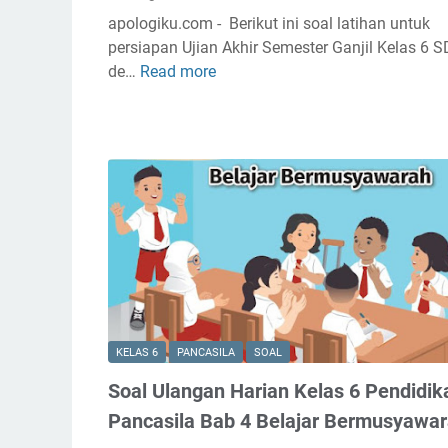
apologiku.com - Berikut ini soal latihan untuk
persiapan Ujian Akhir Semester Ganjil Kelas 6 S
de…
Read more
S
o
a
l
P
A
S
P
e
n
d
i
KELAS 6
PANCASILA
SOAL
d
i
Soal Ulangan Harian Kelas 6 Pendidik
k
Pancasila Bab 4 Belajar Bermusyawa
a