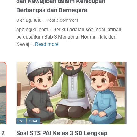
dan Kewajiban dalam Kehidupan
a
Berbangsa dan Bernegara
n
I
Oleh Dg. Tutu
Post a Comment
P
apologiku.com - Berikut adalah soal-soal latihan
A
berdasarkan Bab 3 Mengenal Norma, Hak, dan
S
Kewaji…
Read more
S
K
o
e
a
l
l
a
U
s
l
6
a
B
n
a
g
b
a
3
n
PAI
SOAL
P
H
e
 2
Soal STS PAI Kelas 3 SD Lengkap
a
l