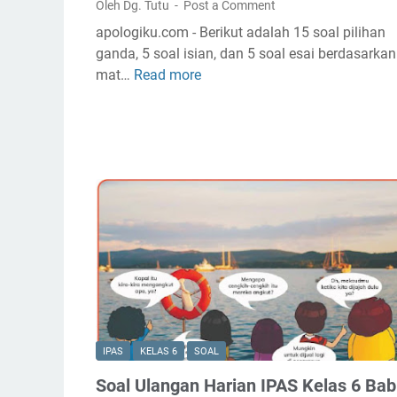
Oleh Dg. Tutu
Post a Comment
n
P
apologiku.com - Berikut adalah 15 soal pilihan
a
ganda, 5 soal isian, dan 5 soal esai berdasarkan
n
mat…
Read more
S
c
o
a
a
s
l
i
U
l
l
a
a
K
n
e
g
l
a
a
n
s
H
6
a
L
r
IPAS
KELAS 6
SOAL
e
i
Soal Ulangan Harian IPAS Kelas 6 Bab
n
a