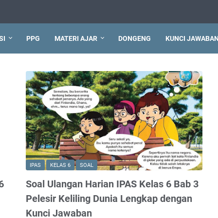
SI
PPG
MATERI AJAR
DONGENG
KUNCI JAWABA
IPAS
KELAS 6
SOAL
6
Soal Ulangan Harian IPAS Kelas 6 Bab 3
Pelesir Keliling Dunia Lengkap dengan
Kunci Jawaban