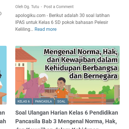
Oleh Dg. Tutu
Post a Comment
D
apologiku.com - Berikut adalah 30 soal latihan
IPAS untuk Kelas 6 SD pokok bahasan Pelesir
Keliling…
Read more
S
o
a
l
U
l
a
n
g
a
n
KELAS 6
PANCASILA
SOAL
H
an
Soal Ulangan Harian Kelas 6 Pendidikan
a
r
rah
Pancasila Bab 3 Mengenal Norma, Hak,
i