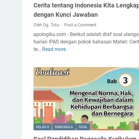
Cerita tentang Indonesia Kita Lengka
g
n
k
dengan Kunci Jawaban
K
a
e
Oleh Dg. Tutu
Post a Comment
p
l
apologiku.com - Berikut adalah draf soal ulang
d
a
harian IPAS dengan pokok bahasan Materi: Ceri
e
s
te…
Read more
S
n
6
o
g
P
a
a
e
l
n
n
U
K
d
l
u
i
a
n
d
n
c
i
g
i
k
a
J
a
n
a
n
KELAS 6
PANCASILA
SOAL
H
w
P
Soal Pendidikan Pancasila Kurikulum